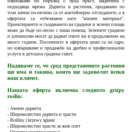
изкопаваме по поръчка с буца пръст, закрепена с
подходяща мрежа. Дървета и растения, продавани по
този начин по-евтини са от контейнерно отгледаните, а в
офертата са отбелязани като "копаен материал".
Проектирането и създаването на градини и зелени площи
може да бъде по-лесно с наша помощ. Зелените градини
и алпинеуми могат да радват очите ви в продължение на
много години. Посочените в офертата цени са на едро,
но извършваме и продажби на дребно и професионални
услуги в детската градина съвет.
Надяваме се, че сред представените растения
ще има и такива, които ще задоволят всеки
наш клиент.
Нашата оферта включва следното grupy
roślin:
- Авеню дървета
- Широколистни дървета и храсти
- Rośliny i krzewy iglaste
- Широколистни храсти за жив плет
- Овощни храстиowocowe