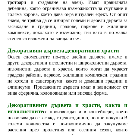
тротоари и създаване на алеи). Имат правилната
дебелина, която ограничава възможността за счупване и
голяма корона, което дава бърз визуален ефект. От опит
знаем, че трябва да се избират големи и дебели дървета за
засаждане в градини, градове, паркове и жилищни
комплекси, доколкото е възможно, тъй като в по-малка
степен са изложени на вандализъм.
Декоративни дървета,декоративни храсти
Освен споменатите по-горе алейни дървета имаме и
други декоративни иглолистни и широколистни дървета,
иглолистни дървета и храсти, които могат да украсят
градски райони, паркове, жилищни комплекси, градини
на хотели и санаториуми, както и домашни градини и
алпинеуми. Присадените дървета имат в зависимост от
вида сферична, колоновидна или висяща форма.
Декоративните дървета и храсти, както и
иглолистните
се произвеждат и в контейнери, което
позволява да се засаждат целогодишно, но при покупка В
големи количества е по-икономично да закупуваме
растения през пролетния или есенния сезон, които