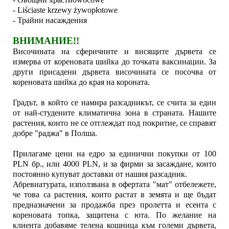
- Liściaste krzewy żywopłotowe
- Трайни насаждения
ВНИМАНИЕ!!
Височината на сферичните и висящите дървета се
измерва от кореновата шийка до точката ваксинации. За
други присадени дървета височината се посочва от
кореновата шийка до края на короната.
Градът, в който се намира разсадникът, се счита за един
от най-студените климатична зона в страната. Нашите
растения, които не се отглеждат под покритие, се справят
добре "раджа" в Полша.
Прилагаме цени на едро за единични покупки от 100
PLN бр., или 4000 PLN, и за фирми за засаждане, които
постоянно купуват доставки от нашия разсадник.
Абревиатурата, използвана в офертата "мат" отбележете,
че това са растения, които растат в земята и ще бъдат
предназначени за продажба през пролетта и есента с
кореновата топка, защитена с юта. По желание на
клиента добавяме телена кошница към големи дървета,