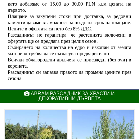
като добавяме от 15,00 до 30,00 PLN към цената на
дървото.
Плащане за закупени стоки при доставка, за редовни
клиенти даваме възможност за по-дълъг срок на плащане.
Цените в офертата са нето без 8% ДДС.
Разсадникът не гарантира, че растенията включени в
офертата ще се предлага през целия сезон.
Събирането на количества на едро и изкопан от земята
материал трябва да се съгласува предварително
Всички облагородени дръвчета се присаждат (без очи) в
короната.
Разсадникът си запазва правото да променя цените през
сезона.
ABRAM РАЗСАДНИК ЗА ХРАСТИ И
ДЕКОРАТИВНИ ДЪРВЕТА