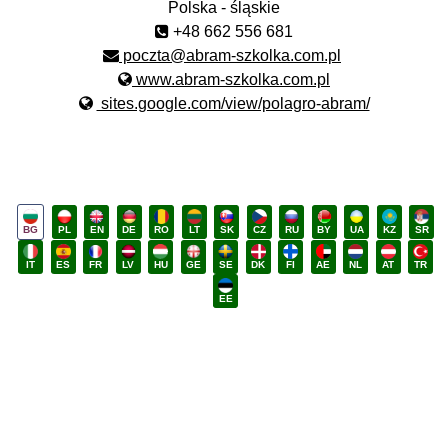
Polska - śląskie
+48 662 556 681
poczta@abram-szkolka.com.pl
www.abram-szkolka.com.pl
sites.google.com/view/polagro-abram/
BG
PL
EN
DE
RO
LT
SK
CZ
RU
BY
UA
KZ
SR
IT
ES
FR
LV
HU
GE
SE
DK
FI
AE
NL
AT
TR
EE