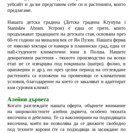
уебсайт и да ви представим себе си и растенията, които
предлагаме.
Нашата детска градина (Детска градина Krystyna i
Stanisław Abram, Устрон) е една от трите, които
продължават традициите на детската стая, основана през
60-те години на миналия век от Ян Пузон. Нашата ферма
от няколко хектара се намира в планински град, една от
най-студените климатични зони в Полша. Нашите
декоративни растения - тяхното производство на всеки
етап не се извършва под покривала (шатри). фолио, в
оранжерии и др.), но през целия период на отглеждане
растенията са изложени на променящи се климатични
условия, благодарение на което се закаляват и адаптират
към суровия климат.
Алейни дървета
Когато разглеждате нашата оферта, обърнете внимание
на широколистните алейни дървета, особено тяхната
височина и дебелина. Те са ваксинирани на подходящата
височина, която ви позволява да се движите свободно
под техните корони (те са подходящи за засаждане по