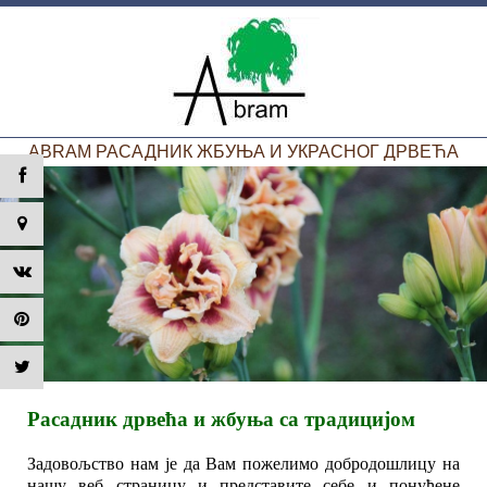
ABRAM РАСАДНИК ЖБУЊА И УКРАСНОГ ДРВЕЋА
Расадник дрвећа и жбуња са традицијом
Задовољство нам је да Вам пожелимо добродошлицу на
нашу веб страницу и представите себе и понуђене