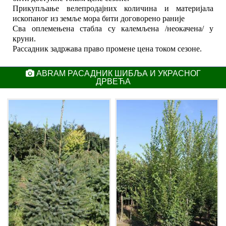
Прикупљање велепродајних количина и материјала
ископаног из земље мора бити договорено раније
Сва оплемењена стабла су калемљена /неокачена/ у
круни.
Рассадник задржава право промене цена током сезоне.
ABRAM РАСАДНИК ШИБЉА И УКРАСНОГ
ДРВЕЋА