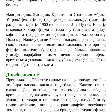
биљке.
Наш расадник (Расадник Кристина и Станислав Абрам,
Устроњ) један је од тројице који настављају традиције
расадника који је 1960-их основао Јан Пузон. Наш је
неколико хектара фарма се налази у планинском граду,
који се сматра једним од најхладнијих климатска зона у
Пољској. Наше украсне биљке - њихова производња на
свима етапа се не изводи под заклоном (шатори од
фолије, пластеници). итд.), али је биљка подложна
утицају варијабли током целог периода гајења
временским условима, захваљујући којима су очвршћени
и прилагођени оштра клима.
Дрвеће авеније
Прегледавање Обратите пажњу на нашу понуду, посебно
лишћара њихова висина и дебљина. Калеме се на
одговарајућој висини, што то омогућава слободно
кретање испод њихових круна (погодно за садњу по
дужини тротоари и стварање авенија од њих). Они су
праве дебљине, што је ограничавајуће могућност
ломљења, и велика круна, која брзо даје визуелни ефекат.