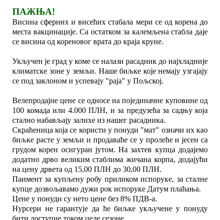
ПАЖЊА!
Висина сферних и висећих стабала мери се од корена до
места вакцинације. Са остатком за калемљена стабла даје
се висина од кореновог врата до краја круне.
Укључен је град у коме се налази расадник до најхладније
климатске зоне у земљи. Наше биљке које немају узгајају
се под заклоном и успевају "раја" у Пољској.
Велепродајне цене се односе на појединачне куповине од
100 комада или 4.000 ПЛН, и за предузећа за садњу која
стално набављају залихе из нашег расадника.
Скраћеница која се користи у понуди "мат" означи их као
биљке расте у земљи и продаваће се у пролеће и јесен са
грудом корен осигуран јутом. На захтев купца додајемо
додатно дрво великим стаблима жичана корпа, додајући
на цену дрвета од 15,00 ПЛН до 30,00 ПЛН.
Паимент за купљену робу приликом испоруке, за сталне
купце дозвољавамо дужи рок испоруке Датум плаћања.
Цене у понуди су нето цене без 8% ПДВ-а.
Нурсери не гарантује да ће биљке укључене у понуду
бити доступне током целе сезоне.