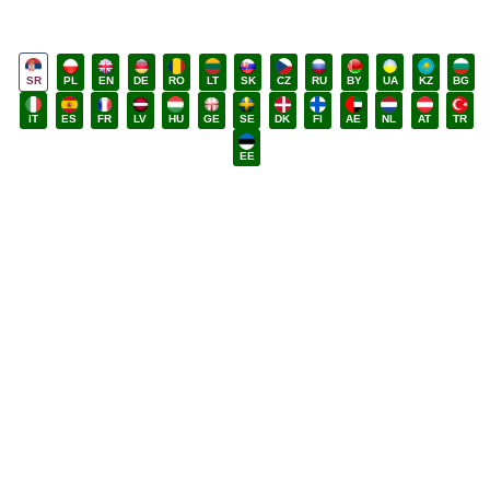
SR
PL
EN
DE
RO
LT
SK
CZ
RU
BY
UA
KZ
BG
IT
ES
FR
LV
HU
GE
SE
DK
FI
AE
NL
AT
TR
EE