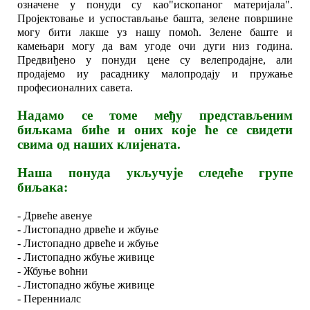
означене у понуди су као"ископаног материјала".
Пројектовање и успостављање башта, зелене површине
могу бити лакше уз нашу помоћ. Зелене баште и
камењари могу да вам угоде очи дуги низ година.
Предвиђено у понуди цене су велепродајне, али
продајемо иу расаднику малопродају и пружање
професионалних савета.
Надамо се томе међу представљеним
биљкама биће и оних које ће се свидети
свима од наших клијената.
Наша понуда укључује следеће групе
биљака:
- Дрвеће авенуе
- Листопадно дрвеће и жбуње
- Листопадно дрвеће и жбуње
- Листопадно жбуње живице
- Жбуње воћни
- Листопадно жбуње живице
- Перенниалс