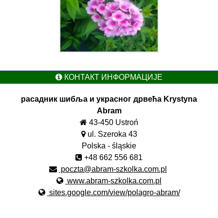
КОНТАКТ ИНФОРМАЦИЈЕ
расадник шибља и украсног дрвећа Krystyna
Abram
43-450 Ustroń
ul. Szeroka 43
Polska - śląskie
+48 662 556 681
poczta@abram-szkolka.com.pl
www.abram-szkolka.com.pl
sites.google.com/view/polagro-abram/