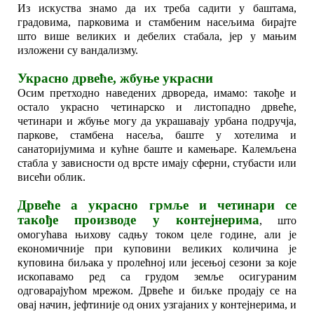
Из искуства знамо да их треба садити у баштама,
градовима, парковима и стамбеним насељима бирајте
што више великих и дебелих стабала, јер у мањим
изложени су вандализму.
Украсно дрвеће, жбуње украсни
Осим претходно наведених дрвореда, имамо: такође и
остало украсно четинарско и листопадно дрвеће,
четинари и жбуње могу да украшавају урбана подручја,
паркове, стамбена насеља, баште у хотелима и
санаторијумима и кућне баште и камењаре. Калемљена
стабла у зависности од врсте имају сферни, стубасти или
висећи облик.
Дрвеће а украсно грмље и четинари се
такође производе у контејнерима
, што
омогућава њихову садњу током целе године, али је
економичније при куповини великих количина је
куповина биљака у пролећној или јесењој сезони за које
ископавамо ред са грудом земље осигураним
одговарајућом мрежом. Дрвеће и биљке продају се на
овај начин, јефтиније од оних узгајаних у контејнерима, и